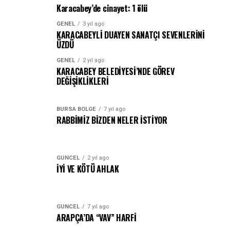
Karacabey’de cinayet: 1 ölü
GENEL
3 yıl ago
KARACABEYLİ DUAYEN SANATÇI SEVENLERİNİ
ÜZDÜ
GENEL
2 yıl ago
KARACABEY BELEDİYESİ’NDE GÖREV
DEĞİŞİKLİKLERİ
BURSA BÖLGE
7 yıl ago
RABBİMİZ BİZDEN NELER İSTİYOR
GÜNCEL
2 yıl ago
İYİ VE KÖTÜ AHLAK
GÜNCEL
7 yıl ago
ARAPÇA’DA “VAV” HARFİ