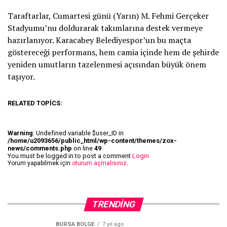
Taraftarlar, Cumartesi günü (Yarın) M. Fehmi Gerçeker
Stadyumu’nu doldurarak takımlarına destek vermeye
hazırlanıyor. Karacabey Belediyespor’un bu maçta
göstereceği performans, hem camia içinde hem de şehirde
yeniden umutların tazelenmesi açısından büyük önem
taşıyor.
RELATED TOPICS:
Warning
: Undefined variable $user_ID in
/home/u2093656/public_html/wp-content/themes/zox-
news/comments.php
on line
49
You must be logged in to post a comment
Login
Yorum yapabilmek için
oturum açmalısınız
.
TRENDING
BURSA BÖLGE
7 yıl ago