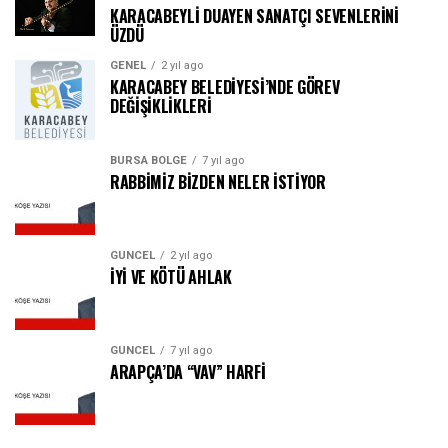
KARACABEYLİ DUAYEN SANATÇI SEVENLERİNİ
ÜZDÜ
GENEL
2 yıl ago
KARACABEY BELEDİYESİ’NDE GÖREV
DEĞİŞİKLİKLERİ
BURSA BÖLGE
7 yıl ago
RABBİMİZ BİZDEN NELER İSTİYOR
GÜNCEL
2 yıl ago
İYİ VE KÖTÜ AHLAK
GÜNCEL
7 yıl ago
ARAPÇA’DA “VAV” HARFİ