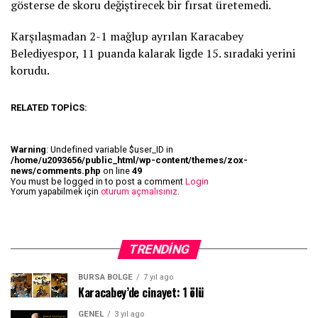
gösterse de skoru değiştirecek bir fırsat üretemedi.
Karşılaşmadan 2-1 mağlup ayrılan Karacabey
Belediyespor, 11 puanda kalarak ligde 15. sıradaki yerini
korudu.
RELATED TOPICS:
Warning
: Undefined variable $user_ID in
/home/u2093656/public_html/wp-content/themes/zox-
news/comments.php
on line
49
You must be logged in to post a comment
Login
Yorum yapabilmek için
oturum açmalısınız
.
TRENDING
BURSA BÖLGE
7 yıl ago
Karacabey’de cinayet: 1 ölü
GENEL
3 yıl ago