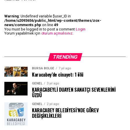
Warning
: Undefined variable $user_ID in
/home/u2093656/public_html/wp-content/themes/zox-
news/comments.php
on line
49
You must be logged in to post a comment
Login
Yorum yapabilmek için
oturum açmalısınız
.
TRENDING
BURSA BÖLGE
7 yıl ago
Karacabey’de cinayet: 1 ölü
GENEL
3 yıl ago
KARACABEYLİ DUAYEN SANATÇI SEVENLERİNİ
ÜZDÜ
GENEL
2 yıl ago
KARACABEY BELEDİYESİ’NDE GÖREV
DEĞİŞİKLİKLERİ