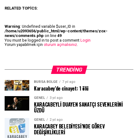
RELATED TOPICS:
Warning
: Undefined variable $user_ID in
/home/u2093656/public_html/wp-content/themes/zox-
news/comments.php
on line
49
You must be logged in to post a comment
Login
Yorum yapabilmek için
oturum açmalısınız
.
TRENDING
BURSA BÖLGE
7 yıl ago
Karacabey’de cinayet: 1 ölü
GENEL
3 yıl ago
KARACABEYLİ DUAYEN SANATÇI SEVENLERİNİ
ÜZDÜ
GENEL
2 yıl ago
KARACABEY BELEDİYESİ’NDE GÖREV
DEĞİŞİKLİKLERİ