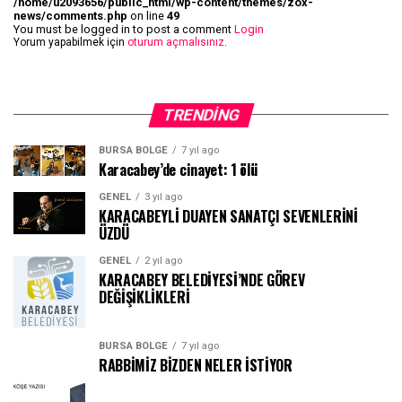
/home/u2093656/public_html/wp-content/themes/zox-
news/comments.php
on line
49
You must be logged in to post a comment
Login
Yorum yapabilmek için
oturum açmalısınız
.
TRENDING
BURSA BÖLGE
7 yıl ago
Karacabey’de cinayet: 1 ölü
GENEL
3 yıl ago
KARACABEYLİ DUAYEN SANATÇI SEVENLERİNİ
ÜZDÜ
GENEL
2 yıl ago
KARACABEY BELEDİYESİ’NDE GÖREV
DEĞİŞİKLİKLERİ
BURSA BÖLGE
7 yıl ago
RABBİMİZ BİZDEN NELER İSTİYOR