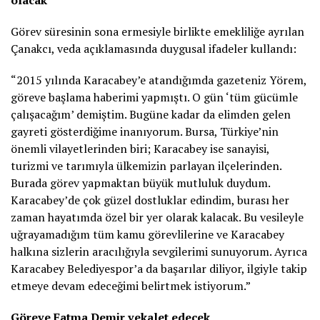
Görev süresinin sona ermesiyle birlikte emekliliğe ayrılan
Çanakcı, veda açıklamasında duygusal ifadeler kullandı:
“2015 yılında Karacabey’e atandığımda gazeteniz Yörem,
göreve başlama haberimi yapmıştı. O gün ‘tüm gücümle
çalışacağım’ demiştim. Bugüne kadar da elimden gelen
gayreti gösterdiğime inanıyorum. Bursa, Türkiye’nin
önemli vilayetlerinden biri; Karacabey ise sanayisi,
turizmi ve tarımıyla ülkemizin parlayan ilçelerinden.
Burada görev yapmaktan büyük mutluluk duydum.
Karacabey’de çok güzel dostluklar edindim, burası her
zaman hayatımda özel bir yer olarak kalacak. Bu vesileyle
uğrayamadığım tüm kamu görevlilerine ve Karacabey
halkına sizlerin aracılığıyla sevgilerimi sunuyorum. Ayrıca
Karacabey Belediyespor’a da başarılar diliyor, ilgiyle takip
etmeye devam edeceğimi belirtmek istiyorum.”
Göreve Fatma Demir vekalet edecek