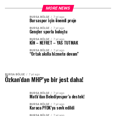
MORE NEWS
BURSA BÖLGE
7 yıl ago
Bursaspor için önemli proje
BURSA BÖLGE
7 yıl ago
Gençler sporla buluştu
BURSA BÖLGE
7 yıl ago
KİN – NEFRET – YAS TUTMAK
BURSA BÖLGE
7 yıl ago
“Ortak akılla hizmete devam”
BURSA BÖLGE
7 yıl ago
Özkan’dan MHP’ye bir jest daha!
BURSA BÖLGE
7 yıl ago
Matlı’dan Belediyespor’a destek!
BURSA BÖLGE
7 yıl ago
Karaca PFDK’ya sevk edildi
BURSA BÖLGE
7 yıl ago