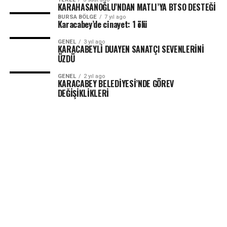
KARAHASANOĞLU’NDAN MATLI’YA BTSO DESTEĞİ
BURSA BÖLGE
7 yıl ago
Karacabey’de cinayet: 1 ölü
GENEL
3 yıl ago
KARACABEYLİ DUAYEN SANATÇI SEVENLERİNİ
ÜZDÜ
GENEL
2 yıl ago
KARACABEY BELEDİYESİ’NDE GÖREV
DEĞİŞİKLİKLERİ