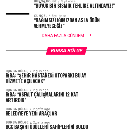
BURSA BÖLGE
3 yıl önce
“BÜYÜK BİR SİSMİK TEHLİKE ALTINDAYIZ!”
GÜNCEL
3 yıl önce
“BAĞIMSIZLIĞIMIZDAN ASLA ÖDÜN
VERMEYECEĞİZ”
DAHA FAZLA GÜNDEM
BURSA BÖLGE
3 saat ago
BÜYÜKŞEHİR’DEN AFETLERE HAZIR İKİ YENİ MOBİL
BURSA BÖLGE
2 gün ago
MATLI: “BTSO’DA ÜRETİMİN VE TİCARETİN
ARAÇ
BURSA BÖLGE
ÖNÜNÜ BİRLİKTE AÇACAĞIZ.”
BURSA BÖLGE
2 gün ago
BİBA: “ŞEHİR HASTANESİ OTOPARKI BU AY
HİZMETE AÇILACAK”
BURSA BÖLGE
2 gün ago
BİBA: “ASFALT ÇALIŞMALARINI 12 KAT
ARTIRDIK”
BURSA BÖLGE
2 hafta ago
BELEDİYEYE YENİ ARAÇLAR
BURSA BÖLGE
2 hafta ago
BGC BAŞARI ÖDÜLLERİ SAHİPLERİNİ BULDU