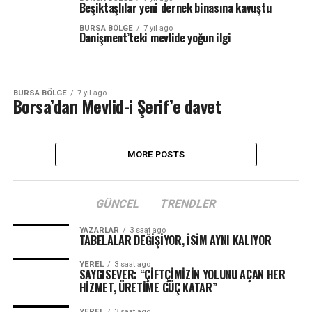
Beşiktaşlılar yeni dernek binasına kavuştu
BURSA BÖLGE
7 yıl ago
Danişment’teki mevlide yoğun ilgi
BURSA BÖLGE
7 yıl ago
Borsa’dan Mevlid-i Şerif’e davet
MORE POSTS
GÜNCEL
TRENDLER
YAZARLAR
3 saat ago
TABELALAR DEĞİŞİYOR, İSİM AYNI KALIYOR
YEREL
3 saat ago
SAYGISEVER: “ÇİFTÇİMİZİN YOLUNU AÇAN HER
HİZMET, ÜRETİME GÜÇ KATAR”
YEREL
3 saat ago