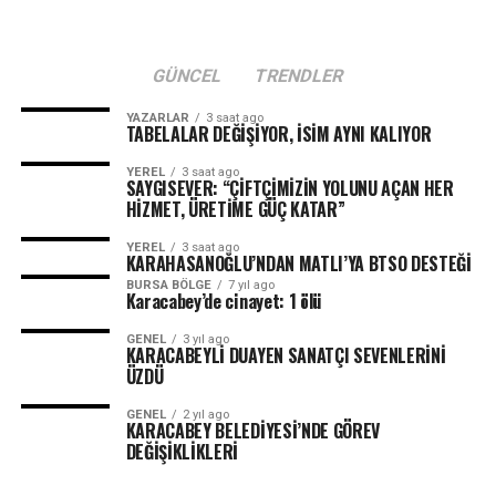
GÜNCEL
TRENDLER
YAZARLAR
3 saat ago
TABELALAR DEĞİŞİYOR, İSİM AYNI KALIYOR
YEREL
3 saat ago
SAYGISEVER: “ÇİFTÇİMİZİN YOLUNU AÇAN HER
HİZMET, ÜRETİME GÜÇ KATAR”
YEREL
3 saat ago
KARAHASANOĞLU’NDAN MATLI’YA BTSO DESTEĞİ
BURSA BÖLGE
7 yıl ago
Karacabey’de cinayet: 1 ölü
GENEL
3 yıl ago
KARACABEYLİ DUAYEN SANATÇI SEVENLERİNİ
ÜZDÜ
GENEL
2 yıl ago
KARACABEY BELEDİYESİ’NDE GÖREV
DEĞİŞİKLİKLERİ