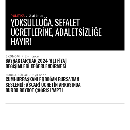
POLITIKA
2 yıl önce
YOKSULLUĞA, SEFALET
ÜCRETLERİNE, ADALETSİZLİĞE
HAYIR!
EKONOMI
2 yıl önce
BAYRAKTAR’DAN 2024 YILI FİYAT
DEĞİŞİMLERİ DEĞERLENDİRMESİ
BURSA BÖLGE
2 yıl önce
CUMHURBAŞKANI ERDOĞAN BURSA’DAN
SESLENDİ: ASGARİ ÜCRETİN ARKASINDA
DURDU BOYKOT ÇAĞRISI YAPTI