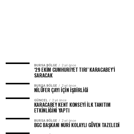
BURSA BÖLGE
2 yıl önce
‘29 EKİM CUMHURİYET TIRI’ KARACABEY’İ
SARACAK
BURSA BÖLGE
2 yıl önce
NİLÜFER ÇAYI İÇİN İŞBİRLİĞİ
GÜNCEL
2 yıl önce
KARACABEY KENT KONSEYİ İLK TANITIM
ETKİNLİĞİNİ YAPTI
BURSA BÖLGE
2 yıl önce
BGC BAŞKANI NURİ KOLAYLI GÜVEN TAZELEDİ