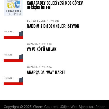
KARACABEY BELEDİYESİ’NDE GÖREV
DEĞİŞİKLİKLERİ
BURSA BÖLGE
7 yıl ago
RABBİMİZ BİZDEN NELER İSTİYOR
GÜNCEL
2 yıl ago
İYİ VE KÖTÜ AHLAK
GÜNCEL
7 yıl ago
ARAPÇA’DA “VAV” HARFİ
Copyright © 2025 Yörem Gazetesi. UXijen Web Ajansı tarafından