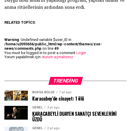
Duygu dolu anların yaşandığı program, yapılan dualar ve
anma ritüellerinin ardından sona erdi.
RELATED TOPICS:
Warning
: Undefined variable $user_ID in
/home/u2093656/public_html/wp-content/themes/zox-
news/comments.php
on line
49
You must be logged in to post a comment
Login
Yorum yapabilmek için
oturum açmalısınız
.
TRENDING
BURSA BÖLGE
7 yıl ago
Karacabey’de cinayet: 1 ölü
GENEL
3 yıl ago
KARACABEYLİ DUAYEN SANATÇI SEVENLERİNİ
ÜZDÜ
GENEL
2 yıl ago