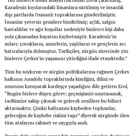
“Yüz binlerce insan anayurtlarından zorla çıkarılmış,
Karadeniz kıyılarındaki limanlara sürülmüş ve insanlık
dışı şartlarda Osmanlı topraklarına gönderilmiştir.
İnsanlar yetersiz gemilere bindirilmiş; açlık, salgın
hastalıklar ve ağır koşullar nedeniyle binlerce kişi daha
yola çıkamadan hayatını kaybetmiştir. Karadeniz’in
suları; çocukların, annelerin, yaşlıların ve gençlerin acı
hatıralarıyla dolmuştur. Tarihçiler, sürgün sürecinde yüz
binlerce Çerkes’in yaşamını yitirdiğini ifade etmektedir.”
Tüm bu soykırım ve sürgün politikalarına rağmen Çerkes
halkının Anadolu topraklarında kimliğini, dilini ve
onurunu koruyarak kardeşçe yaşadığını dile getiren Erol,
“Bugün bizlere düşen görev; geçmişimizi unutmamak,
tarihimize sahip çıkmak ve gelecek nesillere bu bilinci
aktarmaktır. Çünkü hafızasını kaybeden toplumlar,
geleceğini de kaybebe riskini taşır” diyerek sürgünde ölen
tüm atalarını rahmet ve saygıyla andı.