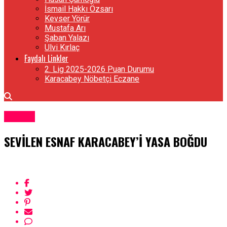
İsmail Hakkı Özsarı
Kevser Yörür
Mustafa Arı
Şaban Yalazı
Ulvi Kırlaç
Faydalı Linkler
2. Lig 2025-2026 Puan Durumu
Karacabey Nöbetçi Eczane
Güncel
SEVİLEN ESNAF KARACABEY’İ YASA BOĞDU