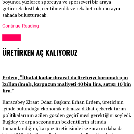
boyunca yüzlerce sporcuyu ve sporseveri bir araya
getirerek dostluk, centilmenlik ve rekabet ruhunu aynı
sahada buluşturacak.
Continue Reading
Güncel
ÜRETİRKEN AÇ KALIYORUZ
Erdem, “İthalat kadar ihracat da üreticiyi korumak için
kullanılmalı, karpuzun maliyeti 40 bin lira, satışı 10 bin
lira.”
Karacabey Ziraat Odası Başkanı Erhan Erdem, üreticinin
içinde bulunduğu ekonomik çıkmaza dikkat çekerek tarım
politikalarının acilen gözden geçirilmesi gerektiğini söyledi.
Buğday ve arpa sezonunun beklentilerin altında
tamamlandığını, karpuz üreticisinde ise zararın daha da