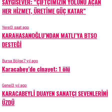
SAYGISEVER: “ÇİFTÇİMİZİN YOLUNU AÇAN
HER HİZMET, ÜRETİME GÜÇ KATAR”
Yerel
3 saat ago
KARAHASANOĞLU’NDAN MATLI’YA BTSO
DESTEĞİ
Bursa Bölge
7 yıl ago
Karacabey’de cinayet: 1 ölü
Genel
3 yıl ago
KARACABEYLİ DUAYEN SANATÇI SEVENLERİNİ
ÜZDÜ