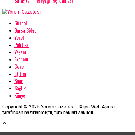
Sütaş’tan “Tereyağı” açıklaması
Güncel
Bursa Bölge
Yerel
Politika
Yaşam
Ekonomi
Genel
Eğitim
Spor
Sağlık
Künye
Copyright © 2025 Yörem Gazetesi. UXijen Web Ajansı
tarafından hazırlanmıştır, tüm hakları saklıdır.