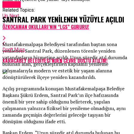
Güncel
Related Topics:
Up Next
SANTRAL PARK YENİLENEN YÜZÜYLE AÇILDI
ÖZKOCAMAN OKULLARI’NIN “LGS” GURURU!
Mustafakemalpaşa Belediyesi tarafından baştan sona
Don't Miss
yenilenen Santral Park, düzenlenen törenle yeniden
vatandaşların hizmetine açıldı. Uzun süredir atıl durumda
KARACABEY BELEDİYESİ’NDEN ÇEVRE DOSTU ATILIM!
bulunan alan, gerçekleştirilen kapsamlı yenileme
çalışmalarıyla modern ve estetik bir yaşam alanına
dönüştürülerek ilçeye yeniden kazandırıldı.
Açılış programında konuşan Mustafakemalpaşa Belediye
Başkanı Şükrü Erdem, Santral Park’ın ilçe hafızasında
önemli bir yere sahip olduğunu belirterek, yapılan
çalışmanın yalnızca fiziksel bir yenileme olmadığını, aynı
zamanda geçmişin değerlerini geleceğe taşıyan bir
dönüşüm olduğunu ifade etti.
Başkan Erdem, “Uzun süredir atıl durumda bulunan bu