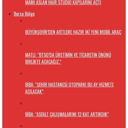
MAMİ ASLAN HAİR STUDİO KAPILARINI AÇTI
Bursa Bölge
BÜYÜKŞEHİR’DEN AFETLERE HAZIR İKİ YENİ MOBİL ARAÇ
MATLI: “BTSO’DA ÜRETİMİN VE TİCARETİN ÖNÜNÜ
BİRLİKTE AÇACAĞIZ.”
BİBA: “ŞEHİR HASTANESİ OTOPARKI BU AY HİZMETE
AÇILACAK”
BİBA: “ASFALT ÇALIŞMALARINI 12 KAT ARTIRDIK”