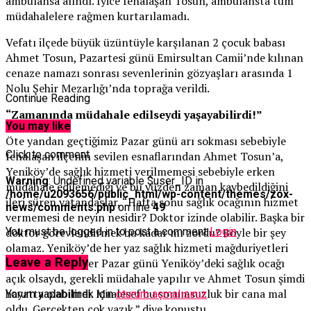
ambulansa alındı. İyice fenalaşan Tosun, ambulansta tüm
müdahalelere rağmen kurtarılamadı.
Vefatı ilçede büyük üzüntüyle karşılanan 2 çocuk babası
Ahmet Tosun, Pazartesi günü Emirsultan Camii’nde kılınan
cenaze namazı sonrası sevenlerinin gözyaşları arasında 1
Nolu Şehir Mezarlığı’nda toprağa verildi.
Continue Reading
“Zamanında müdahale edilseydi yaşayabilirdi!”
You may like
Öte yandan geçtiğimiz Pazar günü arı sokması sebebiyle
Click to comment
fenalaşan ilçenin sevilen esnaflarından Ahmet Tosun’a,
Yeniköy’de sağlık hizmeti verilmemesi sebebiyle erken
Warning
: Undefined variable $user_ID in
müdahale edilemediği ve bu yüzden zaman kaybedildiğini
/home/u2093656/public_html/wp-content/themes/zox-
ileri süren vatandaşlar, “Hafta sonu sağlık ocağının hizmet
news/comments.php
on line
49
vermemesi de neyin nesidir? Doktor izinde olabilir. Başka bir
You must be logged in to post a comment
Login
doktor görevlendirmek bu kadar mı zordu? Böyle bir şey
olamaz. Yeniköy’de her yaz sağlık hizmeti mağduriyetleri
Leave a Reply
devam ediyor. Eğer Pazar günü Yeniköy’deki sağlık ocağı
açık olsaydı, gerekli müdahale yapılır ve Ahmet Tosun şimdi
hayatta olabilirdi. Maalesef bu sorumsuzluk bir cana mal
Yorum yapabilmek için
oturum açmalısınız
.
oldu. Gerçekten çok yazık.” diye konuştu.