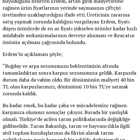
büyüdüğünü belirten Erdem, artan girdi maliyetlerine
rağmen ürün fiyatlarının yerinde saymasının çiftçiyi
üretimden uzaklaştırdığını ifade etti. Üreticinin zararına
satış yapmak zorunda kaldığını vurgulayan Erdem, fiyatı
düşen ürünlerde de en az fiyatı yükselen ürünler kadar hızlı
müdahale mekanizmalarının devreye alınması ve ihracatın
önünün açılması çağrısında bulundu.
Erdem’in açıklaması şöyle;
“Buğday ve arpa sezonumuzu beklentimizin altında
tamamladıktan sonra karpuz sezonumuza geldik. Karpuzda
durum daha da vahim oldu. Bir dönümünün maliyeti 40 bin
TL olan karpuzlarımızı, dönümünü 10 bin TL’ye satmak
zorunda kaldık.
Bu kadar emek, bu kadar çaba ve mücadelemize rağmen
karşımıza olumsuz sonuçlar çıkıyor. Burada bir yanlışlık
olmalı. Türkiye’de acilen tarım politikalarında değişikliğe
gidilmelidir. Tarım Bakanlığı, tarım ve hayvancılıkla ilgili
sivil toplum kuruluşlarının da fikrini alarak tarım
politikalarını geniş kapsamlı bir şekilde değiştirmeli ve