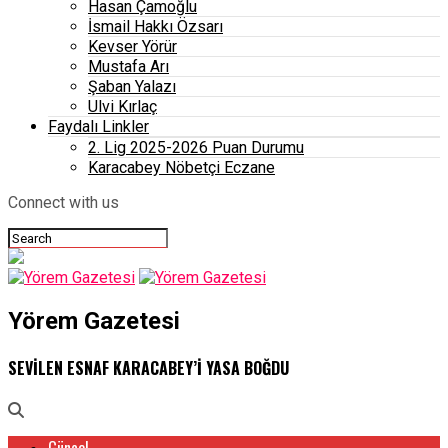
Hasan Çamoğlu
İsmail Hakkı Özsarı
Kevser Yörür
Mustafa Arı
Şaban Yalazı
Ulvi Kırlaç
Faydalı Linkler
2. Lig 2025-2026 Puan Durumu
Karacabey Nöbetçi Eczane
Connect with us
Yörem Gazetesi
SEVİLEN ESNAF KARACABEY’İ YASA BOĞDU