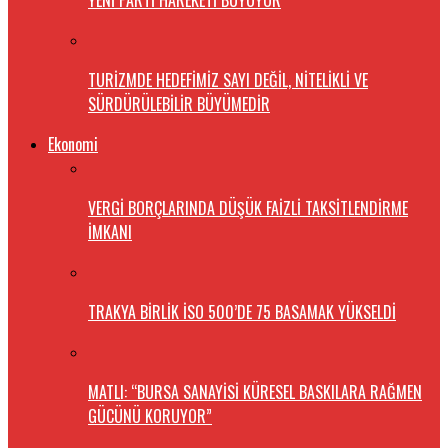
YENİ PARTİ HAREKETİ BÜYÜYOR
TURİZMDE HEDEFİMİZ SAYI DEĞİL, NİTELİKLİ VE
SÜRDÜRÜLEBİLİR BÜYÜMEDİR
Ekonomi
VERGİ BORÇLARINDA DÜŞÜK FAİZLİ TAKSİTLENDİRME
İMKANI
TRAKYA BİRLİK İSO 500’DE 75 BASAMAK YÜKSELDİ
MATLI: “BURSA SANAYİSİ KÜRESEL BASKILARA RAĞMEN
GÜCÜNÜ KORUYOR”