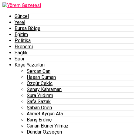
Güncel
Yerel
Bursa Bölge
Eğitim
Politika
Ekonomi
Sağlık
Spor
Köşe Yazarları
Sercan Can
Hasan Duman
Özgür Çekiç
Şenay Kahraman
Şura Yıldırım
Safa Sazak
Şaban Önen
Ahmet Aygün Ata
Barış Erdinç
Canan Ekinci Yılmaz
Dündar Özseçen