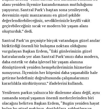
alanı yeniden ilçemize kazandırmanın mutluluğunu
yaşıyoruz. Santral Park’ı baştan sona yenileyerek,
deremizin eşsiz manzarasını en güzel şekilde
değerlendirebileceğiniz, sevdiklerinizle keyifli vakit
geçirebileceğiniz sıcak ve modern bir yaşam alanı
oluşturduk.” dedi.
Santral Park’ın geçmişte birçok vatandaşın güzel anılar
biriktirdiği önemli bir buluşma noktası olduğunu
vurgulayan Başkan Erdem, “Eski günlerimizin güzel
hatıralarında yer alan Santral Park’ımızı daha modern,
daha estetik ve daha işlevsel bir yaşam alanına
dönüştürerek yeniden hemşehrilerimizin hizmetine
sunuyoruz. İlçemizin her köşesini daha yaşanabilir hale
getirme hedefimiz doğrultusunda çalışmalarımızı
kararlılıkla sürdürüyoruz.” ifadelerini kullandı.
Yenilenen parkın yalnızca bir dinlenme alanı değil, aynı
zamanda sosyal yaşamın önemli merkezlerinden biri
olacağını belirten Başkan Erdem, “Bugün yeniden hayat
bulan bu güzel mekânın, dostluklara, sohbetlere ve