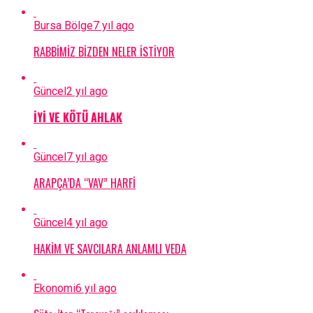
Bursa Bölge
7 yıl ago
RABBİMİZ BİZDEN NELER İSTİYOR
Güncel
2 yıl ago
İYİ VE KÖTÜ AHLAK
Güncel
7 yıl ago
ARAPÇA’DA “VAV” HARFİ
Güncel
4 yıl ago
HAKİM VE SAVCILARA ANLAMLI VEDA
Ekonomi
6 yıl ago