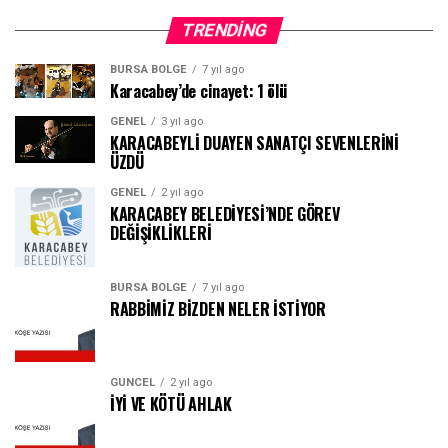
TRENDING
BURSA BÖLGE
7 yıl ago
Karacabey’de cinayet: 1 ölü
GENEL
3 yıl ago
KARACABEYLİ DUAYEN SANATÇI SEVENLERİNİ
ÜZDÜ
GENEL
2 yıl ago
KARACABEY BELEDİYESİ’NDE GÖREV
DEĞİŞİKLİKLERİ
BURSA BÖLGE
7 yıl ago
RABBİMİZ BİZDEN NELER İSTİYOR
GÜNCEL
2 yıl ago
İYİ VE KÖTÜ AHLAK