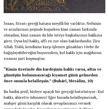
İnsan, fıtratı gereği hataya meyilli bir varlıktır. Nefsinin
ve arzularının peşinde koşarken kimi zaman farkında
olmadan, kimi zaman da bile isteye başkalarının hakkına
girer. Oysa kul hakkı, affı en zor olan haklardandır. Zira
Allah Teâlâ, kendisine karşı işlenen günahları tövbe ile
bağışlayabileceğini buyururken, kul hakkı için mağdurun
rızasını şart koşmuştur.
“Kimin üzerinde din kardeşinin hakkı varsa, altın ve
gümüşün bulunmayacağı kıyamet günü gelmeden
önce onunla helalleşsin.” (Buhârî, Mezâlim, 10)
Bu hadisi şerif, bizlere apaçık bir gerçeği hatırlatıyor: Kul
hakkı, ahirette ödenmez! Eğer burada helalleşmezsek,
mahşer günü karşılık olarak sevaplarımızı vermek
zorunda kalacağız. Sevaplarımız yetmezse, hakkına