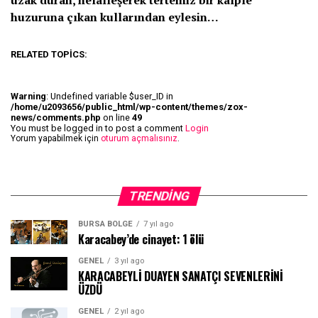
huzuruna çıkan kullarından eylesin…
RELATED TOPICS:
Warning
: Undefined variable $user_ID in
/home/u2093656/public_html/wp-content/themes/zox-
news/comments.php
on line
49
You must be logged in to post a comment
Login
Yorum yapabilmek için
oturum açmalısınız
.
TRENDING
BURSA BÖLGE
7 yıl ago
Karacabey’de cinayet: 1 ölü
GENEL
3 yıl ago
KARACABEYLİ DUAYEN SANATÇI SEVENLERİNİ
ÜZDÜ
GENEL
2 yıl ago