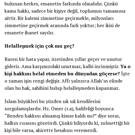
bulunan herkes, emanetin farkında olmalıdır. Çünkü
kamu hakkı, sadece bir kişiye değil, toplumun tamamına
aittir. Bir kalemi zimmetine geçirmekle, milyonları
zimmetine geçirmek arasında fark yoktur; her ikisi de
emanete ihanet sayılır.
Helalleşmek için çok mu geç?
Bazen bir hata yapar, üzerinden yıllar geçer ve unutur
gideriz. Ama karşımızdaki unutmaz, kalbi incinmiştir.
Ya o
kişi hakkını helal etmeden bu dünyadan göçerse?
İşte
o zaman işin rengi değişir. Affı yalnızca Allah’ın elinde
olan bu hak, sahibini bulup helalleşmeden kapanmaz.
İslam büyükleri bu yüzden sık sık kendilerini
sorgulamışlardır. Hz. Ömer (r.a), halifeliği boyunca
“Benden hakkını almamış kimse kaldı mı?” diye sorar,
halkın rızasını gözetirdi. Çünkü biliyordu ki, zulmettiği bir
kişi bile varsa, ahirette hesabını veremezdi.