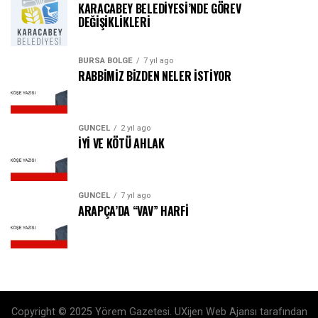
KARACABEY BELEDİYESİ’NDE GÖREV
DEĞİŞİKLİKLERİ
BURSA BÖLGE
7 yıl ago
RABBİMİZ BİZDEN NELER İSTİYOR
GÜNCEL
2 yıl ago
İYİ VE KÖTÜ AHLAK
GÜNCEL
7 yıl ago
ARAPÇA’DA “VAV” HARFİ
Copyright © 2025 Yörem Gazetesi. UXijen Web Ajansı tarafından