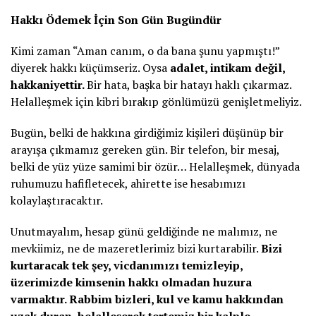
Hakkı Ödemek İçin Son Gün Bugündür
Kimi zaman “Aman canım, o da bana şunu yapmıştı!”
diyerek hakkı küçümseriz. Oysa
adalet, intikam değil,
hakkaniyettir.
Bir hata, başka bir hatayı haklı çıkarmaz.
Helalleşmek için kibri bırakıp gönlümüzü genişletmeliyiz.
Bugün, belki de hakkına girdiğimiz kişileri düşünüp bir
arayışa çıkmamız gereken gün. Bir telefon, bir mesaj,
belki de yüz yüze samimi bir özür… Helalleşmek, dünyada
ruhumuzu hafifletecek, ahirette ise hesabımızı
kolaylaştıracaktır.
Unutmayalım, hesap günü geldiğinde ne malımız, ne
mevkiimiz, ne de mazeretlerimiz bizi kurtarabilir.
Bizi
kurtaracak tek şey, vicdanımızı temizleyip,
üzerimizde kimsenin hakkı olmadan huzura
varmaktır. Rabbim bizleri, kul ve kamu hakkından
uzak duran, helalleşerek tertemiz bir kalple