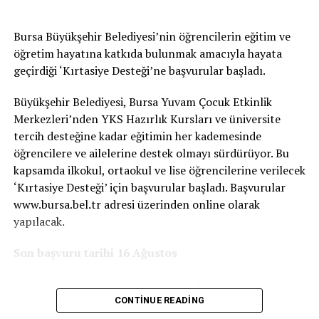
müdürlerimize ve öğretmenlerimize sağladıkları
katkılardan dolayı teşekkür ediyoruz.” dedi.
Bursa Büyükşehir Belediyesi’nin öğrencilerin eğitim ve
öğretim hayatına katkıda bulunmak amacıyla hayata
geçirdiği ‘Kırtasiye Desteği’ne başvurular başladı.
Karacabey Ticaret Borsası Yönetim Kurulu Üyesi Aytaç
Şahin ise, “Borsamız eğitime verdiği önemle öne çıkan
Büyükşehir Belediyesi, Bursa Yuvam Çocuk Etkinlik
kurumlardandır. Okullarımızda belirlenen ihtiyaçlı
Merkezleri’nden YKS Hazırlık Kursları ve üniversite
öğrencilerimize Borsamız ve Birliğimizin katkılarıyla 800
tercih desteğine kadar eğitimin her kademesinde
çift bot alarak Karacabey İlçe Milli Eğitim Müdürlüğü’ne
öğrencilere ve ailelerine destek olmayı sürdürüyor. Bu
teslim ettik. Bizler her zaman geleceğimiz olan
kapsamda ilkokul, ortaokul ve lise öğrencilerine verilecek
çocuklarımıza imkânlarımız çerçevesinde destek olmaya
‘Kırtasiye Desteği’ için başvurular başladı. Başvurular
devam edeceğiz.” açıklamasında bulundu. Eğitime büyük
www.bursa.bel.tr adresi üzerinden online olarak
önem verdiklerini ifade eden Karacabey Ticaret Borsası
yapılacak.
Meclis Üyesi Fatih Burhan da yaptığı açıklamada,
“Borsamız eğitime olan desteklerini devam ettirmekte.
Son başvuru tarihi 16 Ağustos
İhtiyaç sahibi öğrencilerimize Borsa’mızın ve Birliğimizin
katkılarıyla her yıl mont veya bot yardımı yapmaktayız.
Kırtasiye desteğine dezavantajlı ve dar gelirli ailelerin
Borsa olarak eğitime ve dolayısıyla geleceğimizin
bizzat başvuru yapması gerekiyor. İlkokul, ortaokul ve
CONTINUE READING
teminatı olan öğrencilerimize desteklerimiz sürecektir.”
lise düzeyinde aktif öğrencisi bulunan veliler, kendi