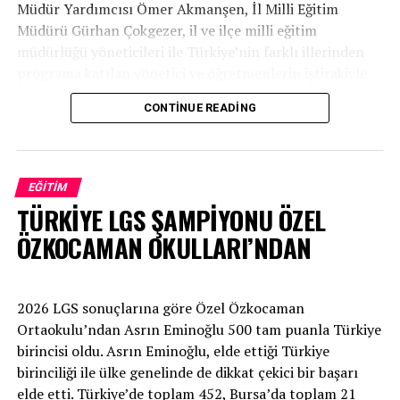
Müdür Yardımcısı Ömer Akmanşen, İl Milli Eğitim
Müdürü Gürhan Çokgezer, il ve ilçe milli eğitim
müdürlüğü yöneticileri ile Türkiye’nin farklı illerinden
programa katılan yönetici ve öğretmenlerin iştirakiyle
27-31 Temmuz 2026 tarihleri arasında Muradiye Turizm
CONTINUE READING
Mesleki ve Teknik Anadolu Lisesinde düzenlendi.
Yaz etkinlikleri kapsamında düzenlenen kültürel gezi
programlarıyla katılımcılar, Bursa’nın tarihî ve kültürel
EĞITIM
mirasını yakından tanıma fırsatı buluyor. Osmanlı’nın
TÜRKİYE LGS ŞAMPİYONU ÖZEL
ilk başkenti olan Bursa’nın tarihi ve medeniyet birikimini
ÖZKOCAMAN OKULLARI’NDAN
yerinde inceleyen öğretmenlerin, edindikleri kazanımları
eğitim süreçlerine yansıtmaları ve tarihî-kültürel
farkındalıklarını artırmaları amaçlanıyor.
2026 LGS sonuçlarına göre Özel Özkocaman
Anadolu imam hatip liseleri ile imam hatip
Ortaokulu’ndan Asrın Eminoğlu 500 tam puanla Türkiye
ortaokullarında görev yapan yönetici ve öğretmenlerin
birincisi oldu. Asrın Eminoğlu, elde ettiği Türkiye
okuma, anlama, yorumlama ve müzakere temelli mesleki
birinciliği ile ülke genelinde de dikkat çekici bir başarı
gelişimlerini desteklemek amacıyla hayata geçirilen Oku-
elde etti. Türkiye’de toplam 452, Bursa’da toplam 21