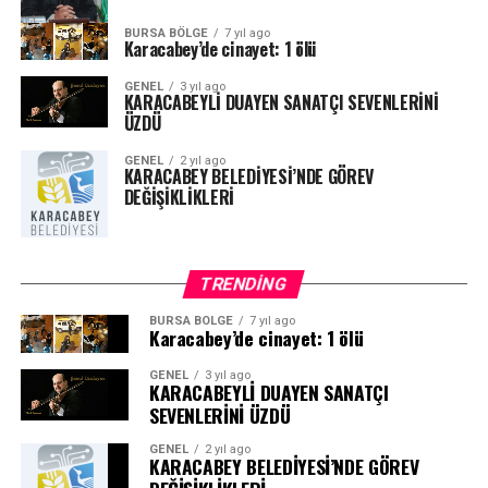
tebrik ederek plaket ve hediye ile ödüllendirdi.
BURSA BÖLGE
7 yıl ago
Karacabey’de cinayet: 1 ölü
İşte Özel Özkocaman Ortaokulunda elde edilen diğer
dikkat çekici öğrenci başarıları:
GENEL
3 yıl ago
KARACABEYLİ DUAYEN SANATÇI SEVENLERİNİ
ÜZDÜ
GENEL
2 yıl ago
KARACABEY BELEDİYESİ’NDE GÖREV
DEĞİŞİKLİKLERİ
TRENDING
BURSA BÖLGE
7 yıl ago
Karacabey’de cinayet: 1 ölü
GENEL
3 yıl ago
KARACABEYLİ DUAYEN SANATÇI
SEVENLERİNİ ÜZDÜ
GENEL
2 yıl ago
KARACABEY BELEDİYESİ’NDE GÖREV
Türkiye Genelinde: