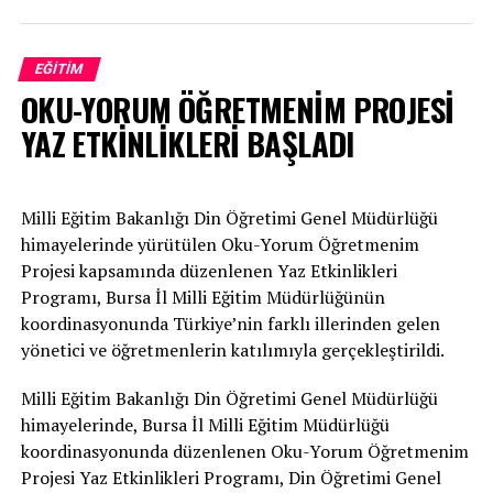
diye konuştu.
kimlik bilgileriyle 3-16 Ağustos tarihleri arasında
başvuru yapabilecek. Okul öncesi, anaokulu ya da açık
EĞITIM
öğretim ortaokul ve açık öğretim lise öğrencisi için kayıt
RELATED TOPICS:
OKU-YORUM ÖĞRETMENİM PROJESİ
yapanların başvuruları ise değerlendirmeye
UP NEXT
alınmayacak.
YAZ ETKİNLİKLERİ BAŞLADI
SÜTAŞ DEV PROJENİN TEMSİLCİSİ OLDU!
“Eğitime yapılan yatırım, en değerli yatırımdır”
DON'T MISS
KARACABEY’İN 8 KÖYÜ ‘KÖY YAŞAM MERKEZLERİ’ İLE
Milli Eğitim Bakanlığı Din Öğretimi Genel Müdürlüğü
YENİDEN HAYAT BULDU!
Öğrencilerin ihtiyaç duyduğu kırtasiye malzemelerine
himayelerinde yürütülen Oku-Yorum Öğretmenim
daha kolay ulaşabilmeleri ve ailelerin eğitim
Projesi kapsamında düzenlenen Yaz Etkinlikleri
harcamalarına katkıda bulunmak amacıyla kırtasiye
Programı, Bursa İl Milli Eğitim Müdürlüğünün
desteğini sürdürdüklerini belirten Bursa Büyükşehir
koordinasyonunda Türkiye’nin farklı illerinden gelen
Belediyesi Başkan Vekili Şahin Biba, “Eğitime yapılan her
yönetici ve öğretmenlerin katılımıyla gerçekleştirildi.
yatırım, Bursa’nın ve ülkemizin geleceğine yapılan en
değerli yatırımdır. Öğrencilerimizin ve ailelerinin
Milli Eğitim Bakanlığı Din Öğretimi Genel Müdürlüğü
yanında olmaya devam edeceğiz. Tüm öğrencilerimize
himayelerinde, Bursa İl Milli Eğitim Müdürlüğü
başarılı ve sağlıklı bir eğitim yılı diliyorum” dedi.
koordinasyonunda düzenlenen Oku-Yorum Öğretmenim
Projesi Yaz Etkinlikleri Programı, Din Öğretimi Genel