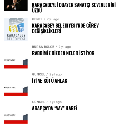
KARACABEYLİ DUAYEN SANATÇI SEVENLERİNİ
ÜZDÜ
GENEL
2 yıl ago
KARACABEY BELEDİYESİ’NDE GÖREV
DEĞİŞİKLİKLERİ
BURSA BÖLGE
7 yıl ago
RABBİMİZ BİZDEN NELER İSTİYOR
GÜNCEL
2 yıl ago
İYİ VE KÖTÜ AHLAK
GÜNCEL
7 yıl ago
ARAPÇA’DA “VAV” HARFİ