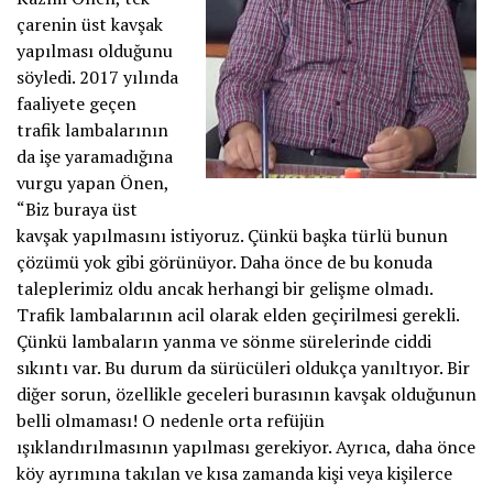
çarenin üst kavşak
yapılması olduğunu
söyledi. 2017 yılında
faaliyete geçen
trafik lambalarının
da işe yaramadığına
vurgu yapan Önen,
“Biz buraya üst
kavşak yapılmasını istiyoruz. Çünkü başka türlü bunun
çözümü yok gibi görünüyor. Daha önce de bu konuda
taleplerimiz oldu ancak herhangi bir gelişme olmadı.
Trafik lambalarının acil olarak elden geçirilmesi gerekli.
Çünkü lambaların yanma ve sönme sürelerinde ciddi
sıkıntı var. Bu durum da sürücüleri oldukça yanıltıyor. Bir
diğer sorun, özellikle geceleri burasının kavşak olduğunun
belli olmaması! O nedenle orta refüjün
ışıklandırılmasının yapılması gerekiyor. Ayrıca, daha önce
köy ayrımına takılan ve kısa zamanda kişi veya kişilerce