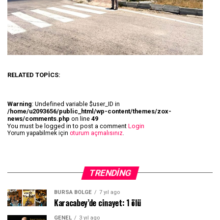
RELATED TOPICS:
Warning
: Undefined variable $user_ID in
/home/u2093656/public_html/wp-content/themes/zox-
news/comments.php
on line
49
You must be logged in to post a comment
Login
Yorum yapabilmek için
oturum açmalısınız
.
TRENDING
BURSA BÖLGE
7 yıl ago
Karacabey’de cinayet: 1 ölü
GENEL
3 yıl ago