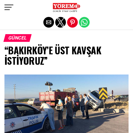
Exit mobile version
GÜNCEL
“BAKIRKÖY’E ÜST KAVŞAK
İSTİYORUZ”