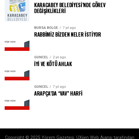
KARACABEY BELEDİYESİ’NDE GÖREV
DEĞİŞİKLİKLERİ
BURSA BÖLGE
7 yıl ago
RABBİMİZ BİZDEN NELER İSTİYOR
GÜNCEL
2 yıl ago
İYİ VE KÖTÜ AHLAK
GÜNCEL
7 yıl ago
ARAPÇA’DA “VAV” HARFİ
Copyright © 2025 Yörem Gazetesi. UXijen Web Ajansı tarafından