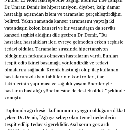
Nilüfer 25 Nolu Işıktepe Aile Sağlığı Merkezi’nde çalışan
Dr. Ümran Demir ise hipertansiyon, diyabet, kalp damar
hastalığı açısından izlem ve taramalar gerçekleştirdiğini
belirtti. Yakın zamanda kanser taramasını yaptığı iki
vatandaşın kolon kanseri ve bir vatandaşın da serviks
kanseri teşhisi aldığını dile getiren Dr. Demir, “Bu
hastalar, hastalıkları ileri evreye gelmeden erken teşhisle
tedavi oldular. Taramalar sırasında hipertansiyon
olduğunun farkında olmayan hastalarım vardı. Bunları
tespit edip ikinci basamağa yönlendirdik ve tedavi
olmalarını sağladık. Kronik hastalığı olup ilaç kullanan
hastalarımızda kan tahlillerinin kontrolleri, ilaç
takiplerinin yapılması ve sağlıklı yaşam önerileriyle
hastanın hastalığı yönetmesine de destek olduk.” şeklinde
konuştu.
Toplumda ağrı kesici kullanımının yaygın olduğuna dikkat
çeken Dr. Demir, “Ağrıya sebep olan temel nedenlerin
tespit edilip tedavisi gereklidir. Asıl sorun göz ardı