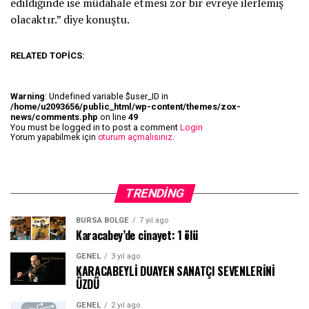
edildiğinde ise müdahale etmesi zor bir evreye ilerlemiş
olacaktır.” diye konuştu.
RELATED TOPICS:
Warning
: Undefined variable $user_ID in
/home/u2093656/public_html/wp-content/themes/zox-
news/comments.php
on line
49
You must be logged in to post a comment
Login
Yorum yapabilmek için
oturum açmalısınız
.
TRENDING
BURSA BÖLGE
7 yıl ago
Karacabey’de cinayet: 1 ölü
GENEL
3 yıl ago
KARACABEYLİ DUAYEN SANATÇI SEVENLERİNİ
ÜZDÜ
GENEL
2 yıl ago