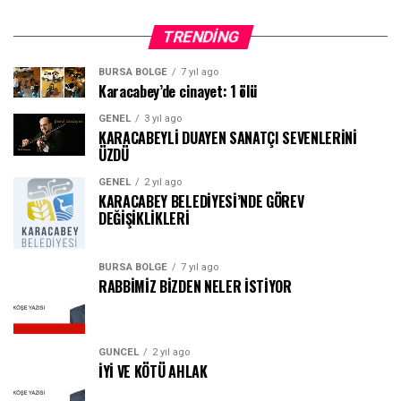
TRENDING
BURSA BÖLGE
7 yıl ago
Karacabey’de cinayet: 1 ölü
GENEL
3 yıl ago
KARACABEYLİ DUAYEN SANATÇI SEVENLERİNİ
ÜZDÜ
GENEL
2 yıl ago
KARACABEY BELEDİYESİ’NDE GÖREV
DEĞİŞİKLİKLERİ
BURSA BÖLGE
7 yıl ago
RABBİMİZ BİZDEN NELER İSTİYOR
GÜNCEL
2 yıl ago
İYİ VE KÖTÜ AHLAK