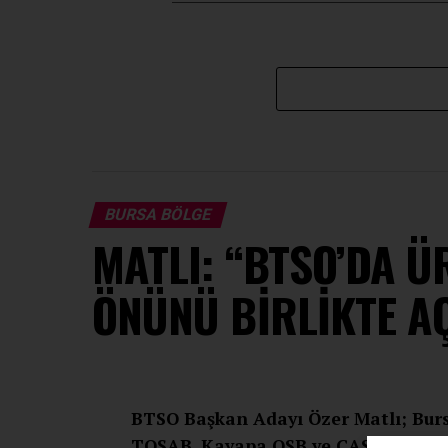
BURSA BÖLGE
MATLI: “BTSO’DA Ü
ÖNÜNÜ BİRLİKTE A
BTSO Başkan Adayı Özer Matlı; Burs
TOSAB, Kayapa OSB ve ÇASİAD’ı ziyar