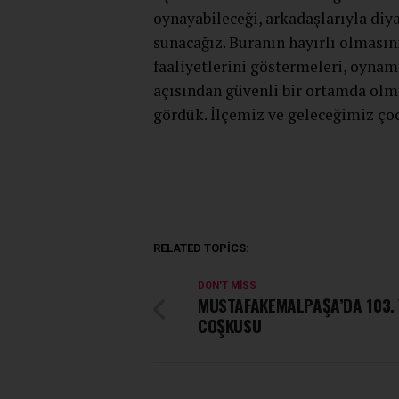
oynayabileceği, arkadaşlarıyla diy
sunacağız. Buranın hayırlı olmasın
faaliyetlerini göstermeleri, oynam
açısından güvenli bir ortamda olma
gördük. İlçemiz ve geleceğimiz çoc
RELATED TOPICS:
DON'T MISS
MUSTAFAKEMALPAŞA’DA 103. 
COŞKUSU