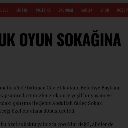
BÖLGE
EĞITIM
POLITIKA
EKONOMI
SAĞLIK
SPOR
KÖŞE 
UK OYUN SOKAĞINA
llesi’nde bulunan Cevizlik alanı, Belediye Başkanı
kapsamında temizlenerek önce yeşil bir yaşam ve
ndaki çalışma ile Şehit Abdullah Güleç Sokak
eceği özel bir alana dönüştürüldü.
bu özel sokakta yalnızca çocuklar değil, aileler de