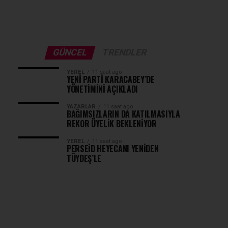
GÜNCEL
TRENDLER
YEREL
11 saat ago
YENİ PARTİ KARACABEY’DE
YÖNETİMİNİ AÇIKLADI
YAZARLAR
11 saat ago
BAĞIMSIZLARIN DA KATILMASIYLA
REKOR ÜYELİK BEKLENİYOR
YEREL
11 saat ago
PERSEİD HEYECANI YENİDEN
TÜYDEŞ’LE