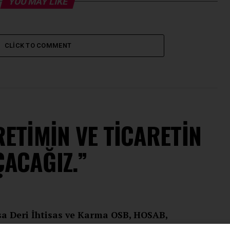
YOU MAY LIKE
CLICK TO COMMENT
RETİMİN VE TİCARETİN
ÇACAĞIZ.”
a Deri İhtisas ve Karma OSB, HOSAB,
et ederek sanayicilerle bir araya geldi.