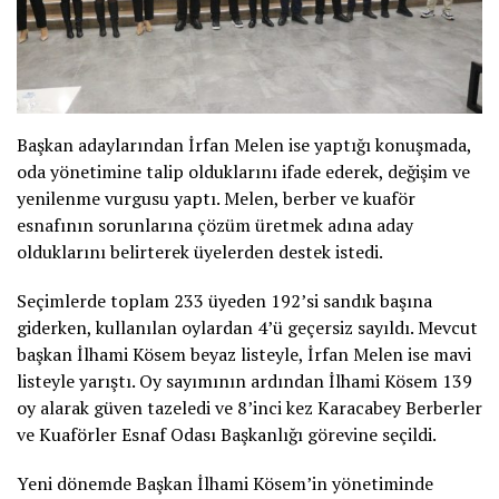
Başkan adaylarından İrfan Melen ise yaptığı konuşmada,
oda yönetimine talip olduklarını ifade ederek, değişim ve
yenilenme vurgusu yaptı. Melen, berber ve kuaför
esnafının sorunlarına çözüm üretmek adına aday
olduklarını belirterek üyelerden destek istedi.
Seçimlerde toplam 233 üyeden 192’si sandık başına
giderken, kullanılan oylardan 4’ü geçersiz sayıldı. Mevcut
başkan İlhami Kösem beyaz listeyle, İrfan Melen ise mavi
listeyle yarıştı. Oy sayımının ardından İlhami Kösem 139
oy alarak güven tazeledi ve 8’inci kez Karacabey Berberler
ve Kuaförler Esnaf Odası Başkanlığı görevine seçildi.
Yeni dönemde Başkan İlhami Kösem’in yönetiminde