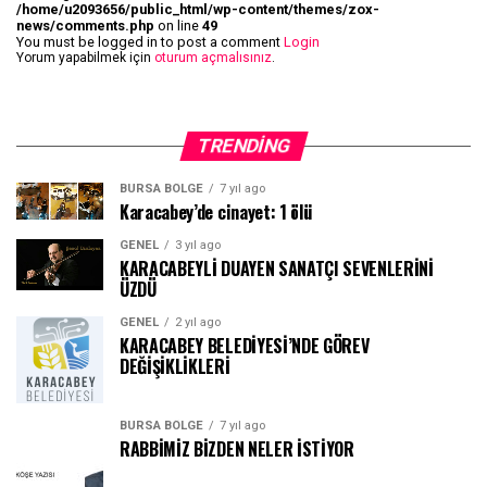
/home/u2093656/public_html/wp-content/themes/zox-
news/comments.php
on line
49
You must be logged in to post a comment
Login
Yorum yapabilmek için
oturum açmalısınız
.
TRENDING
BURSA BÖLGE
7 yıl ago
Karacabey’de cinayet: 1 ölü
GENEL
3 yıl ago
KARACABEYLİ DUAYEN SANATÇI SEVENLERİNİ
ÜZDÜ
GENEL
2 yıl ago
KARACABEY BELEDİYESİ’NDE GÖREV
DEĞİŞİKLİKLERİ
BURSA BÖLGE
7 yıl ago
RABBİMİZ BİZDEN NELER İSTİYOR